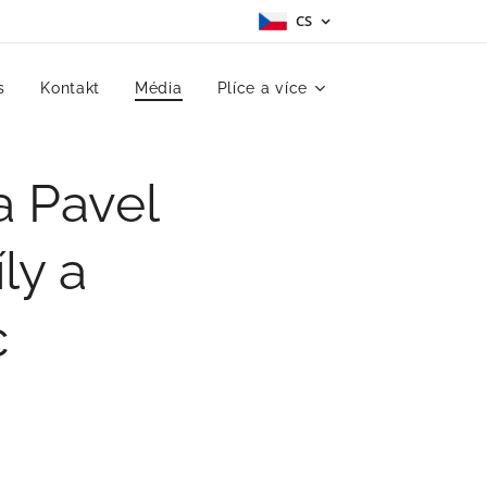
CS
s
Kontakt
Média
Plíce a více
a Pavel
ly a
c