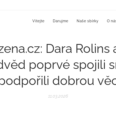
Vítejte
Darujme
Naše sbírky
O ná
zena.cz: Dara Rolins 
věd poprvé spojili sí
podpořili dobrou vě
11.03.2026