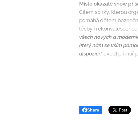
Místo okázalé show přiše
Cílem sbírky, kterou orga
pomáhá dětem bezpečněji
léčby i rekonvalescence
všech nových a moderních 
který nám se vším pomoh
dispozici,"
uvedl primář 
Share