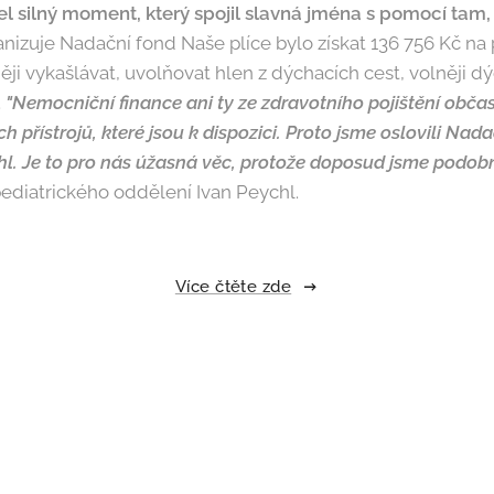
l silný moment, který spojil slavná jména s pomocí tam, 
nizuje Nadační fond Naše plíce bylo získat 136 756 Kč na p
 vykašlávat, uvolňovat hlen z dýchacích cest, volněji d
.
"Nemocniční finance ani ty ze zdravotního pojištění občas
přístrojů, které jsou k dispozici. Proto jsme oslovili Nada
l. Je to pro nás úžasná věc, protože doposud jsme podobný
pediatrického oddělení Ivan Peychl.
Více čtěte zde