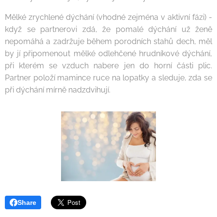
Mělké zrychlené dýchání (vhodné zejména v aktivní fázi) -
když se partnerovi zdá, že pomalé dýchání už ženě
nepomáhá a zadržuje během porodních stahů dech, měl
by jí připomenout mělké odlehčené hrudníkové dýchání,
při kterém se vzduch nabere jen do horní části plic.
Partner položí mamince ruce na lopatky a sleduje, zda se
při dýchání mírně nadzdvihují.
Share