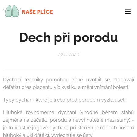
NAŠE
PLÍCE
Dech při porodu
27.11.2020
Dýchací techniky pomohou ženě uvolnit se, dodávají
děťátku přes placentu víc kyslíku a mění vnímání bolesti.
Typy dýchání, které je třeba před porodem vyzkoušet:
Hluboké rovnoměrné dýchání (vhodné během stahů
zejména na začátku porodu a nevyhnutelné mezi stahy) -
je to vlastně jógové dýchání, při kterém je nádech nosem
hluboký a uklidňující, vydechuje se ústy.