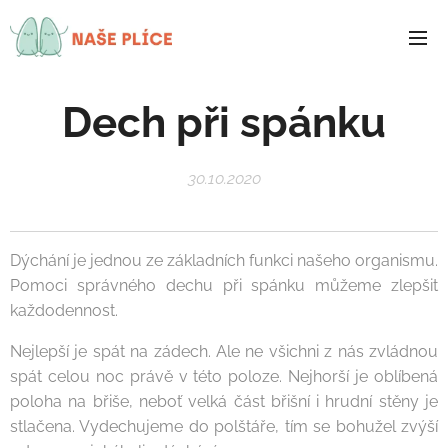
NAŠE
PLÍCE
Dech při spánku
30.10.2020
Dýchání je jednou ze základních funkci našeho organismu.
Pomoci správného dechu při spánku můžeme zlepšit
každodennost.
Nejlepší je spát na zádech. Ale ne všichni z nás zvládnou
spát celou noc právě v této poloze. Nejhorší je oblíbená
poloha na břiše, neboť velká část břišní i hrudní stěny je
stlačena. Vydechujeme do polštáře, tím se bohužel zvýší