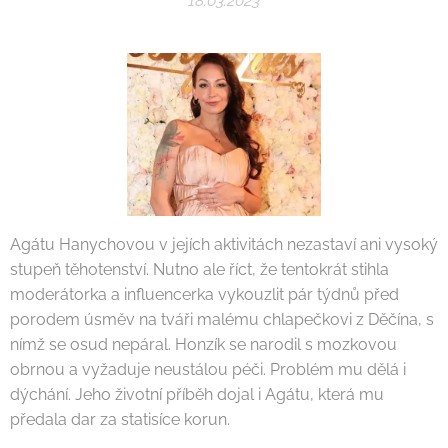
18.03.2023
Agátu Hanychovou v jejích aktivitách nezastaví ani vysoký
stupeň těhotenství. Nutno ale říct, že tentokrát stihla
moderátorka a influencerka vykouzlit pár týdnů před
porodem úsměv na tváři malému chlapečkovi z Děčína, s
nímž se osud nepáral. Honzík se narodil s mozkovou
obrnou a vyžaduje neustálou péči. Problém mu dělá i
dýchání. Jeho životní příběh dojal i Agátu, která mu
předala dar za statisíce korun.