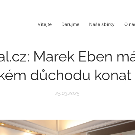
Vítejte
Darujme
Naše sbírky
O ná
nal.cz: Marek Eben má
kém důchodu konat
25.03.2025