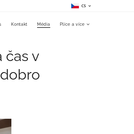
CS
s
Kontakt
Média
Plíce a více
 čas v
 dobro