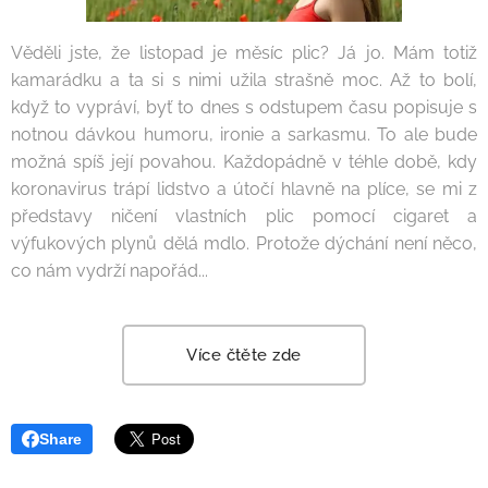
Věděli jste, že listopad je měsíc plic? Já jo. Mám totiž
kamarádku a ta si s nimi užila strašně moc. Až to bolí,
když to vypráví, byť to dnes s odstupem času popisuje s
notnou dávkou humoru, ironie a sarkasmu. To ale bude
možná spíš její povahou. Každopádně v téhle době, kdy
koronavirus trápí lidstvo a útočí hlavně na plíce, se mi z
představy ničení vlastních plic pomocí cigaret a
výfukových plynů dělá mdlo. Protože dýchání není něco,
co nám vydrží napořád...
Více čtěte zde
Share