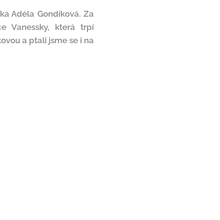
orka Adéla Gondíková. Za
 Vanessky, která trpí
vou a ptali jsme se i na