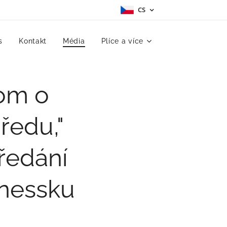
CS
s
Kontakt
Média
Plíce a více
hom o
ředu,"
ředání
anessku