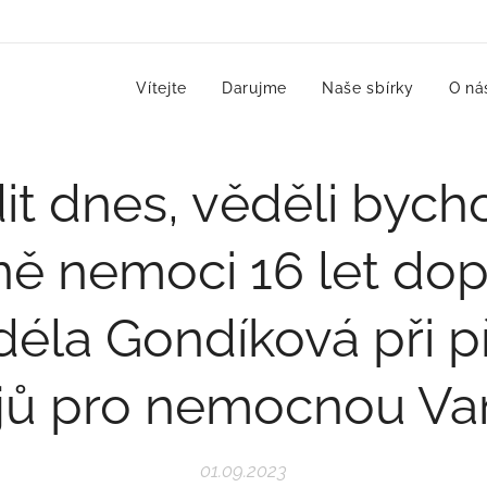
Vítejte
Darujme
Naše sbírky
O ná
it dnes, věděli byc
ně nemoci 16 let dop
Adéla Gondíková při p
ojů pro nemocnou V
01.09.2023