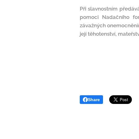
Při slavnostním předává
pomoci Nadačního fon
závažných onemocněním S
její těhotenství, mateřst
Share