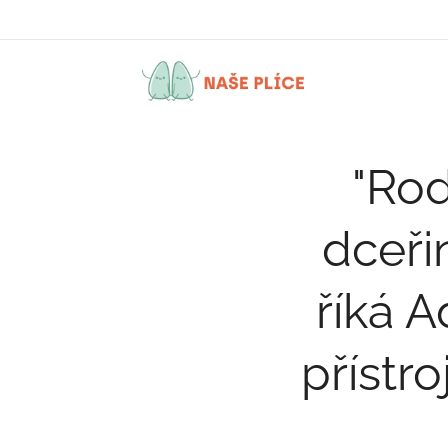
NAŠE
PLÍCE
"Rod
dceři
říká 
přístr