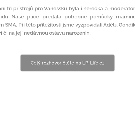
ní tří přístrojů pro Vanessku byla i herečka a moderát
du Naše plíce předala potřebné pomůcky mamince
MA. Při této příležitosti jsme vyzpovídali Adélu Gondíko
ví či na její nedávnou oslavu narozenin.
Celý rozhovor čtěte na LP-Life.cz