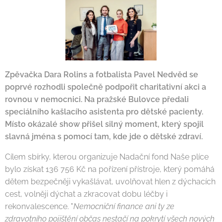
Zpěvačka Dara Rolins a fotbalista Pavel Nedvěd se
poprvé rozhodli společně podpořit charitativní akci a
rovnou v nemocnici. Na pražské Bulovce předali
speciálního kašlacího asistenta pro dětské pacienty.
Místo okázalé show přišel silný moment, který spojil
slavná jména s pomocí tam, kde jde o dětské zdraví.
Cílem sbírky, kterou organizuje Nadační fond Naše plíce
bylo získat 136 756 Kč na pořízení přístroje, který pomáhá
dětem bezpečněji vykašlávat, uvolňovat hlen z dýchacích
cest, volněji dýchat a zkracovat dobu léčby i
rekonvalescence. "
Nemocniční finance ani ty ze
zdravotního pojištění občas nestačí na pokrytí všech nových